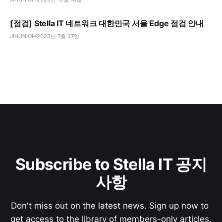
[점검] Stella IT 네트워크 대한민국 서울 Edge 점검 안내
JIHUN OH
2025년 7월 27일
Subscribe to Stella IT 공지
사항
Don't miss out on the latest news. Sign up now to 
get access to the library of members-only articles.